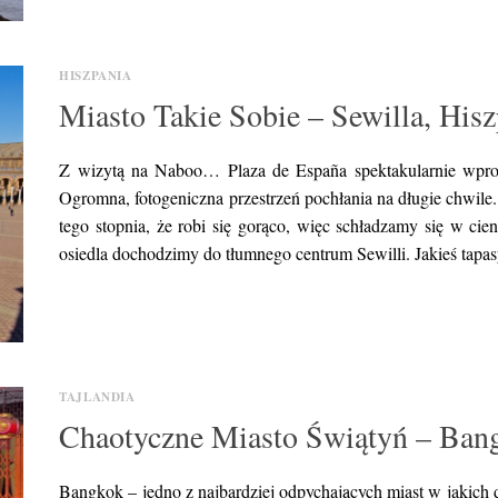
HISZPANIA
Miasto Takie Sobie – Sewilla, His
Z wizytą na Naboo… Plaza de España spektakularnie wprowa
Ogromna, fotogeniczna przestrzeń pochłania na długie chwile
tego stopnia, że robi się gorąco, więc schładzamy się w ci
osiedla dochodzimy do tłumnego centrum Sewilli. Jakieś tapas
TAJLANDIA
Chaotyczne Miasto Świątyń – Bangk
Bangkok – jedno z najbardziej odpychających miast w jakich d