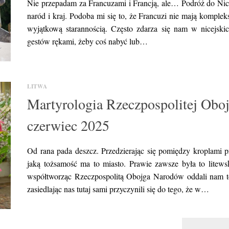
Nie przepadam za Francuzami i Francją, ale… Podróż do Nicei
naród i kraj. Podoba mi się to, że Francuzi nie mają komple
wyjątkową starannością. Często zdarza się nam w nicejski
gestów rękami, żeby coś nabyć lub…
LITWA
Martyrologia Rzeczpospolitej Obo
czerwiec 2025
Od rana pada deszcz. Przedzierając się pomiędzy kroplami p
jaką tożsamość ma to miasto. Prawie zawsze była to litewsk
współtworząc Rzeczpospolitą Obojga Narodów oddali nam to 
zasiedlając nas tutaj sami przyczynili się do tego, że w…