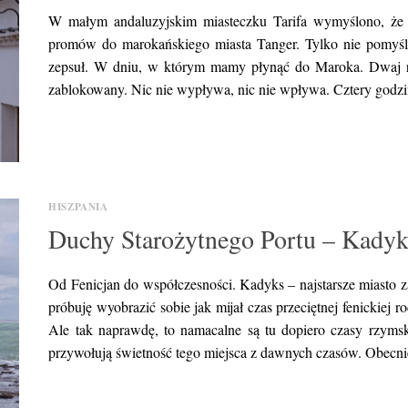
W małym andaluzyjskim miasteczku Tarifa wymyślono, że z
promów do marokańskiego miasta Tanger. Tylko nie pomyślan
zepsuł. W dniu, w którym mamy płynąć do Maroka. Dwaj re
zablokowany. Nic nie wypływa, nic nie wpływa. Cztery god
HISZPANIA
Duchy Starożytnego Portu – Kadyk
Od Fenicjan do współczesności. Kadyks – najstarsze miasto z
próbuję wyobrazić sobie jak mijał czas przeciętnej fenickiej ro
Ale tak naprawdę, to namacalne są tu dopiero czasy rzymski
przywołują świetność tego miejsca z dawnych czasów. Obecn