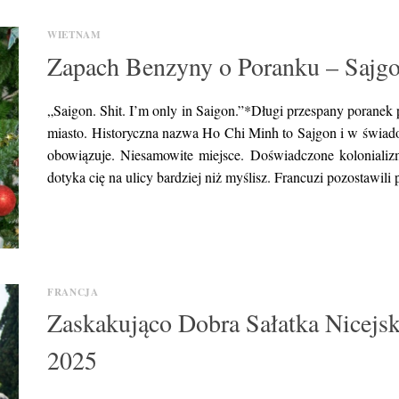
WIETNAM
Zapach Benzyny o Poranku – Sajgo
„Saigon. Shit. I’m only in Saigon.”*Długi przespany porane
miasto. Historyczna nazwa Ho Chi Minh to Sajgon i w świadom
obowiązuje. Niesamowite miejsce. Doświadczone kolonializ
dotyka cię na ulicy bardziej niż myślisz. Francuzi pozostawil
FRANCJA
Zaskakująco Dobra Sałatka Nicejska
2025