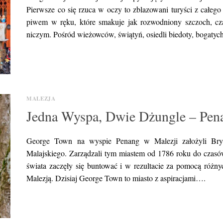
Pierwsze co się rzuca w oczy to zblazowani turyści z całego
piwem w ręku, które smakuje jak rozwodniony szczoch, cza
niczym. Pośród wieżowców, świątyń, osiedli biedoty, boga
MALEZJA
Jedna Wyspa, Dwie Dżungle – Pena
George Town na wyspie Penang w Malezji założyli Bry
Malajskiego. Zarządzali tym miastem od 1786 roku do czasów 
świata zaczęły się buntować i w rezultacie za pomocą różny
Malezją. Dzisiaj George Town to miasto z aspiracjami….