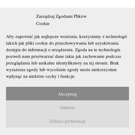
Dziękuję za poszanowanie pracy twórczej i praw autorskich.
Zarządzaj Zgodami Plików
Cookie
Aby zapewnić jak najlepsze wrażenia, korzystamy z technologii
takich jak pliki cookie do przechowywania lub uzyskiwania
dostępu do informacji o urządzeniu. Zgoda na te technologie
pozwoli nam przetwarzać dane takie jak zachowanie podczas
przeglądania lub unikalne identyfikatory na tej stronie. Brak
wyrażenia zgody lub wycofanie zgody może niekorzystnie
wpłynąć na niektóre cechy i funkcje.
Akceptuję
Wszelkie Prawa Zastrzeżone © 2010 - 2026 Marek Kubacki &
Anna Bogdańska.
Odmów
Prawa Autorskie
Polityka Prywatności
Zobacz preferencje