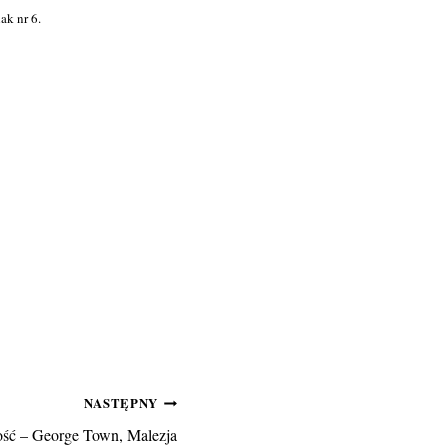
ak nr 6.
NASTĘPNY
łość – George Town, Malezja