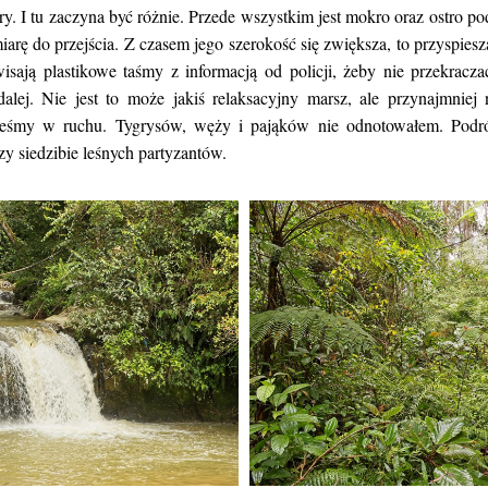
ry. I tu zaczyna być różnie. Przede wszystkim jest mokro oraz ostro po
miarę do przejścia. Z czasem jego szerokość się zwiększa, to przyspiesz
ają plastikowe taśmy z informacją od policji, żeby nie przekraczać 
dalej. Nie jest to może jakiś relaksacyjny marsz, ale przynajmniej
steśmy w ruchu. Tygrysów, węży i pająków nie odnotowałem. Pod
zy siedzibie leśnych partyzantów.