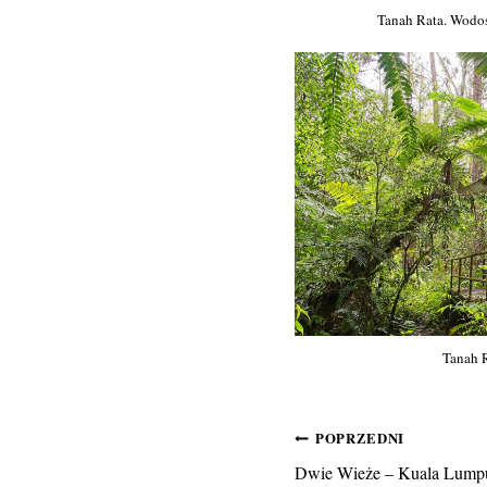
Tanah Rata. Wodosp
Tanah R
Nawigacja
POPRZEDNI
Dwie Wieże – Kuala Lumpur