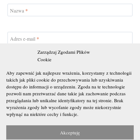
Nazwa
*
Adres e-mail
*
Zarządzaj Zgodami Plików
Cookie
Witryna internetowa
Aby zapewnić jak najlepsze wrażenia, korzystamy z technologii
takich jak pliki cookie do przechowywania lub uzyskiwania
Zapamiętaj moje dane w tej przeglądarce podczas pisania
dostępu do informacji o urządzeniu. Zgoda na te technologie
kolejnych komentarzy.
pozwoli nam przetwarzać dane takie jak zachowanie podczas
przeglądania lub unikalne identyfikatory na tej stronie. Brak
wyrażenia zgody lub wycofanie zgody może niekorzystnie
wpłynąć na niektóre cechy i funkcje.
Akceptuję
Wszelkie Prawa Zastrzeżone © 2010 - 2026 Marek Kubacki &