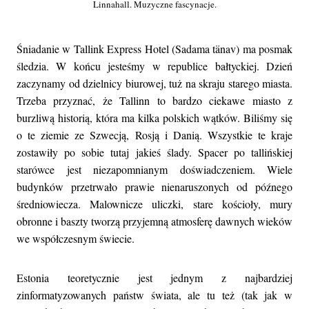
Linnahall. Muzyczne fascynacje.
Śniadanie w Tallink Express Hotel (Sadama tänav) ma posmak
śledzia. W końcu jesteśmy w republice bałtyckiej. Dzień
zaczynamy od dzielnicy biurowej, tuż na skraju starego miasta.
Trzeba przyznać, że Tallinn to bardzo ciekawe miasto z
burzliwą historią, która ma kilka polskich wątków. Biliśmy się
o te ziemie ze Szwecją, Rosją i Danią. Wszystkie te kraje
zostawiły po sobie tutaj jakieś ślady. Spacer po tallińskiej
starówce jest niezapomnianym doświadczeniem. Wiele
budynków przetrwało prawie nienaruszonych od późnego
średniowiecza. Malownicze uliczki, stare kościoły, mury
obronne i baszty tworzą przyjemną atmosferę dawnych wieków
we współczesnym świecie.
Estonia teoretycznie jest jednym z najbardziej
zinformatyzowanych państw świata, ale tu też (tak jak w