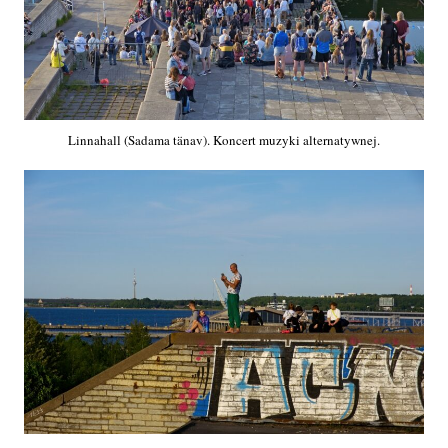
Linnahall (Sadama tänav). Koncert muzyki alternatywnej.