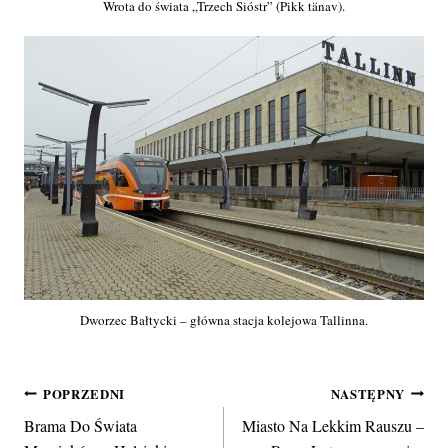
Wrota do świata „Trzech Sióstr” (Pikk tänav).
Dworzec Bałtycki – główna stacja kolejowa Tallinna.
Nawigacja
POPRZEDNI
NASTĘPNY
Brama Do Świata
Miasto Na Lekkim Rauszu –
wpisu